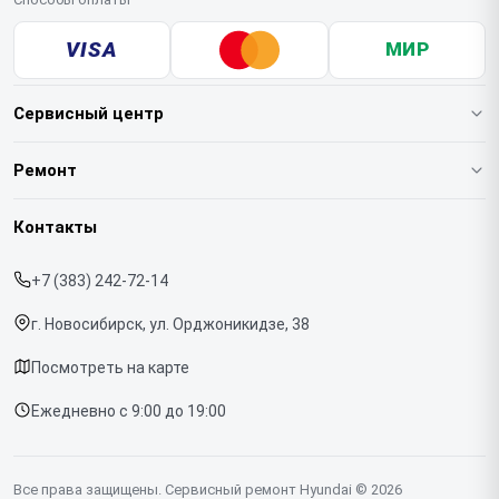
VISA
МИР
Сервисный центр
О нашем сервисе
Ремонт
Гарантия
Варочных панелей
Контакты
Прайс-лист
Вертикальных пылесосов
+7 (383) 242-72-14
Срочный ремонт
Духовых шкафов
г. Новосибирск, ул. Орджоникидзе, 38
Доставка и способы оплаты
Напольных пылесосов
Посмотреть на карте
Диагностика
Холодильников
Ежедневно с 9:00 до 19:00
Контакты
Отпаривателей
Портативных колонок
Все права защищены. Сервисный ремонт Hyundai © 2026