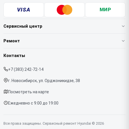
VISA
МИР
Сервисный центр
О нашем сервисе
Ремонт
Гарантия
Варочных панелей
Контакты
Прайс-лист
Вертикальных пылесосов
+7 (383) 242-72-14
Срочный ремонт
Духовых шкафов
г. Новосибирск, ул. Орджоникидзе, 38
Доставка и способы оплаты
Напольных пылесосов
Посмотреть на карте
Диагностика
Холодильников
Ежедневно с 9:00 до 19:00
Контакты
Отпаривателей
Портативных колонок
Все права защищены. Сервисный ремонт Hyundai © 2026