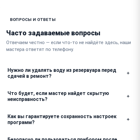
ВОПРОСЫ И ОТВЕТЫ
Часто задаваемые вопросы
Отвечаем честно — если что-то не найдёте здесь, наши
мастера ответят по телефону.
Нужно ли удалять воду из резервуара перед
сдачей в ремонт?
Да, обязательно слейте остатки жидкости и
Что будет, если мастер найдет скрытую
просушите бак. Это предотвратит попадание влаги
неисправность?
на электронную плату при транспортировке и
упростит работу мастера с внутренними узлами
Мы никогда не проводим дополнительные работы
Как вы гарантируете сохранность настроек
прибора.
без вашего согласия. Если в процессе разборки
программ?
обнаружится дефект, не заявленный при приемке,
мастер свяжется с вами, назовет стоимость
Устройство такого типа хранит базовые параметры
Безопасно ли пользоваться прибором после