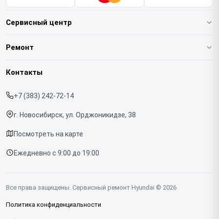
Сервисный центр
О нашем сервисе
Ремонт
Гарантия
Варочных панелей
Контакты
Прайс-лист
Вертикальных пылесосов
+7 (383) 242-72-14
Срочный ремонт
Духовых шкафов
г. Новосибирск, ул. Орджоникидзе, 38
Доставка и способы оплаты
Напольных пылесосов
Посмотреть на карте
Диагностика
Холодильников
Ежедневно с 9:00 до 19:00
Контакты
Отпаривателей
Портативных колонок
Все права защищены. Сервисный ремонт Hyundai © 2026
Посудомоечных машин
Политика конфиденциальности