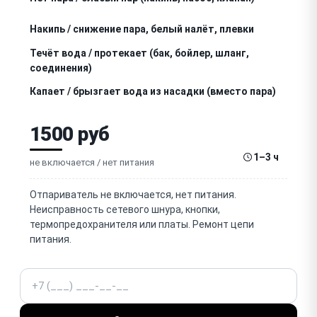
Накипь / снижение пара, белый налёт, плевки
Течёт вода / протекает (бак, бойлер, шланг,
соединения)
Капает / брызгает вода из насадки (вместо пара)
Повреждён / течёт / забит / конденсат в паровом
1500 руб
шланге (напольный)
Не работает кнопка подачи пара
1–3 ч
не включается / нет питания
Не работает / шумит насос подачи воды
(напольный)
Отпариватель не включается, нет питания.
Перегревается / срабатывает термозащита /
Неисправность сетевого шнура, кнопки,
отключается
термопредохранителя или платы. Ремонт цепи
питания.
Не набирается / не качается вода из бака
Засорилась / загрязнилась паровая насадка
Телефон
(отверстия)
Не работают кнопки / переключатели / индикация