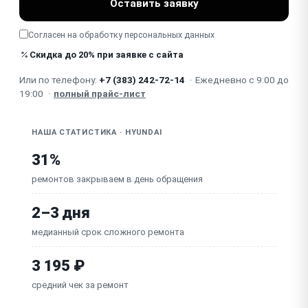
Оставить заявку
Сломана / не фиксируется телескопическая
штанга / вешалка (напольный)
Согласен на обработку
персональных данных
Неисправна плата / электрика
Скидка до 20% при заявке с сайта
Или по телефону:
+7 (383) 242-72-14
·
Ежедневно с 9:00 до
Повреждён сетевой шнур
19:00
·
полный прайс-лист
НАША СТАТИСТИКА · HYUNDAI
31%
ремонтов закрываем в день обращения
2–3 дня
медианный срок сложного ремонта
3 195 ₽
средний чек за ремонт